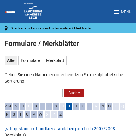
MENÜ
Startseite
Landratsamt
Formulare / Merkblätter
Formulare / Merkblätter
Alle
Formulare
Merkblatt
Geben Sie einen Namen ein oder benutzen Sie die alphabetische
Sortierung:
Alle
A
B
C
D
E
F
G
H
I
J
K
L
M
N
O
P
Q
R
S
T
U
V
W
X
Y
Z
Impfstand im Landkreis Landsberg am Lech 2007/2008
(Merkblatt)