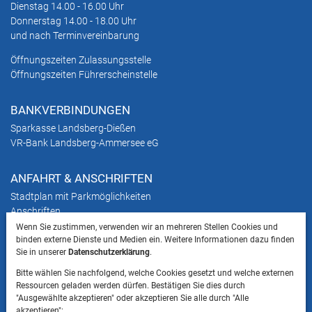
Dienstag 14.00 - 16.00 Uhr
Donnerstag 14.00 - 18.00 Uhr
und nach Terminvereinbarung
Öffnungszeiten Zulassungsstelle
Öffnungszeiten Führerscheinstelle
BANKVERBINDUNGEN
Sparkasse Landsberg-Dießen
VR-Bank Landsberg-Ammersee eG
ANFAHRT & ANSCHRIFTEN
Stadtplan mit Parkmöglichkeiten
Anschriften
Wenn Sie zustimmen, verwenden wir an mehreren Stellen Cookies und
binden externe Dienste und Medien ein. Weitere Informationen dazu finden
HINWEIS
Sie in unserer
Datenschutzerklärung
.
Bitte beachten Sie, dass das Mitbringen von Tieren
Bitte wählen Sie nachfolgend, welche Cookies gesetzt und welche externen
ins Landratsamt Landsberg am Lech NICHT
Ressourcen geladen werden dürfen. Bestätigen Sie dies durch
gestattet ist.
"Ausgewählte akzeptieren" oder akzeptieren Sie alle durch "Alle
akzeptieren":