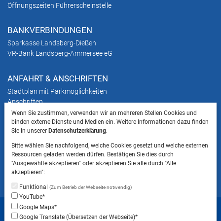
Öffnungszeiten Führerscheinstelle
BANKVERBINDUNGEN
Sparkasse Landsberg-Dießen
VR-Bank Landsberg-Ammersee eG
ANFAHRT & ANSCHRIFTEN
Stadtplan mit Parkmöglichkeiten
Anschriften
Wenn Sie zustimmen, verwenden wir an mehreren Stellen Cookies und
binden externe Dienste und Medien ein. Weitere Informationen dazu finden
HINWEIS
Sie in unserer
Datenschutzerklärung
.
Bitte beachten Sie, dass das Mitbringen von Tieren
Bitte wählen Sie nachfolgend, welche Cookies gesetzt und welche externen
ins Landratsamt Landsberg am Lech NICHT
Ressourcen geladen werden dürfen. Bestätigen Sie dies durch
gestattet ist.
"Ausgewählte akzeptieren" oder akzeptieren Sie alle durch "Alle
akzeptieren":
Funktional
(Zum Betrieb der Webseite notwendig)
YouTube*
Startseite
Sitemap
Datenschutzerklärung
Google Maps*
Google Translate (Übersetzen der Webseite)*