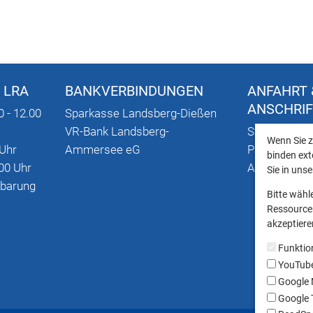
 LRA
BANKVERBINDUNGEN
ANFAHRT 
ANSCHRI
0 - 12.00
Sparkasse Landsberg-Dießen
VR-Bank Landsberg-
Stadtplan mi
Wenn Sie z
 Uhr
Ammersee eG
Parkmöglich
binden ext
00 Uhr
Anschriften
Sie in uns
nbarung
Bitte wähl
Ressourcen
akzeptieren
Funktio
YouTub
Google
Google T