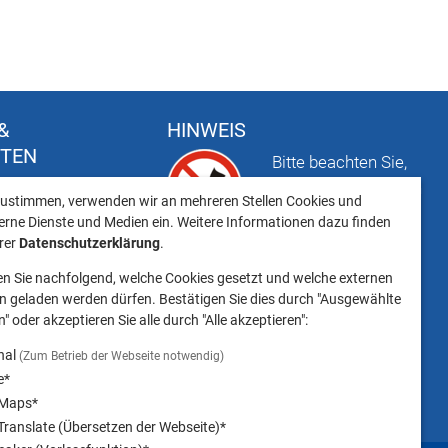
&
HINWEIS
FTEN
Bitte beachten Sie,
t
dass das Mitbringen
ustimmen, verwenden wir an mehreren Stellen Cookies und
keiten
von Tieren ins
erne Dienste und Medien ein. Weitere Informationen dazu finden
Landratsamt
erer
Datenschutzerklärung
.
Landsberg am Lech NICHT
en Sie nachfolgend, welche Cookies gesetzt und welche externen
gestattet ist.
 geladen werden dürfen. Bestätigen Sie dies durch "Ausgewählte
" oder akzeptieren Sie alle durch "Alle akzeptieren":
nal
(Zum Betrieb der Webseite notwendig)
e*
 Maps*
ranslate (Übersetzen der Webseite)*