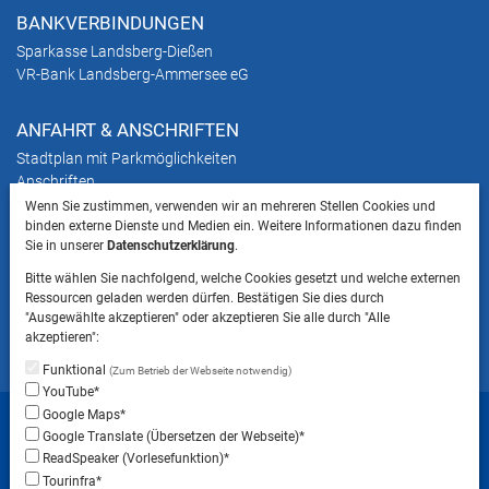
BANKVERBINDUNGEN
Sparkasse Landsberg-Dießen
VR-Bank Landsberg-Ammersee eG
ANFAHRT & ANSCHRIFTEN
Stadtplan mit Parkmöglichkeiten
Anschriften
Wenn Sie zustimmen, verwenden wir an mehreren Stellen Cookies und
binden externe Dienste und Medien ein. Weitere Informationen dazu finden
HINWEIS
Sie in unserer
Datenschutzerklärung
.
Bitte beachten Sie, dass das Mitbringen von Tieren
Bitte wählen Sie nachfolgend, welche Cookies gesetzt und welche externen
ins Landratsamt Landsberg am Lech NICHT
Ressourcen geladen werden dürfen. Bestätigen Sie dies durch
gestattet ist.
"Ausgewählte akzeptieren" oder akzeptieren Sie alle durch "Alle
akzeptieren":
Funktional
(Zum Betrieb der Webseite notwendig)
YouTube*
Startseite
Sitemap
Datenschutzerklärung
Google Maps*
Google Translate (Übersetzen der Webseite)*
Datenschutzeinstellungen
ReadSpeaker (Vorlesefunktion)*
Erklärung zur Barrierefreiheit
Impressum
Tourinfra*