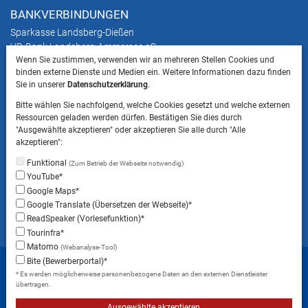
BANKVERBINDUNGEN
Sparkasse Landsberg-Dießen
VR-Bank Landsberg-Ammersee eG
Wenn Sie zustimmen, verwenden wir an mehreren Stellen Cookies und
binden externe Dienste und Medien ein. Weitere Informationen dazu finden
ANFAHRT & ANSCHRIFTEN
Sie in unserer
Datenschutzerklärung
.
Stadtplan mit Parkmöglichkeiten
Bitte wählen Sie nachfolgend, welche Cookies gesetzt und welche externen
Anschriften
Ressourcen geladen werden dürfen. Bestätigen Sie dies durch
"Ausgewählte akzeptieren" oder akzeptieren Sie alle durch "Alle
akzeptieren":
HINWEIS
Funktional
(Zum Betrieb der Webseite notwendig)
Bitte beachten Sie, dass das Mitbringen von Tieren
YouTube*
ins Landratsamt Landsberg am Lech NICHT
Google Maps*
gestattet ist.
Google Translate (Übersetzen der Webseite)*
ReadSpeaker (Vorlesefunktion)*
Tourinfra*
Matomo
(Webanalyse-Tool)
Startseite
Sitemap
Datenschutzerklärung
Bite (Bewerberportal)*
* Es werden möglicherweise personenbezogene Daten an den externen Dienstleister
Datenschutzeinstellungen
übertragen.
Erklärung zur Barrierefreiheit
Impressum
Ausgewählte akzeptieren