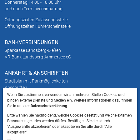
Donnerstag 14.00 - 18.00 Uhr
und nach Terminvereinbarung
Öffnungszeiten Zulassungsstelle
Öffnungszeiten Führerscheinstelle
BANKVERBINDUNGEN
Sparkasse Landsberg-Dießen
VR-Bank Landsberg-Ammersee eG
ANFAHRT & ANSCHRIFTEN
Stadtplan mit Parkmöglichkeiten
Anschriften
Wenn Sie zustimmen, verwenden wir an mehreren Stellen Cookies und
binden externe Dienste und Medien ein. Weitere Informationen dazu finden
HINWEIS
Sie in unserer
Datenschutzerklärung
.
Bitte beachten Sie, dass das Mitbringen von Tieren
Bitte wählen Sie nachfolgend, welche Cookies gesetzt und welche externen
ins Landratsamt Landsberg am Lech NICHT
Ressourcen geladen werden dürfen. Bestätigen Sie dies durch
gestattet ist.
"Ausgewählte akzeptieren" oder akzeptieren Sie alle durch "Alle
akzeptieren":