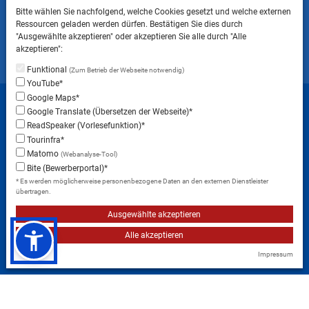
Bitte beachten Sie, dass das Mitbringen von Tieren
Bitte wählen Sie nachfolgend, welche Cookies gesetzt und welche externen
ins Landratsamt Landsberg am Lech NICHT
Ressourcen geladen werden dürfen. Bestätigen Sie dies durch
gestattet ist.
"Ausgewählte akzeptieren" oder akzeptieren Sie alle durch "Alle
akzeptieren":
Funktional
(Zum Betrieb der Webseite notwendig)
YouTube*
Startseite
Sitemap
Datenschutzerklärung
Google Maps*
Google Translate (Übersetzen der Webseite)*
Datenschutzeinstellungen
ReadSpeaker (Vorlesefunktion)*
Erklärung zur Barrierefreiheit
Impressum
Tourinfra*
Matomo
(Webanalyse-Tool)
Instagram
Facebook
RSS-Feed
Bite (Bewerberportal)*
* Es werden möglicherweise personenbezogene Daten an den externen Dienstleister
übertragen.
Ausgewählte akzeptieren
Alle akzeptieren
Impressum