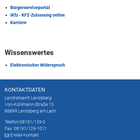
Bürgerserviceportal
iKfz - KFZ-Zulassung online
Karriere
Wissenswertes
Elektronischer Widerspruch
KONTAKTDATEN
Landratsamt Landsberg
Von-Kühlmann-Straße 15
86899 Landsberg am Lech
Telefon:
08191/129-0
Fax: 08191/129-1011
E-Mail-Kontakt