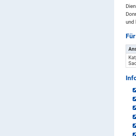
Dien
Donn
und 
Für
Ans
Kat
Sac
Inf