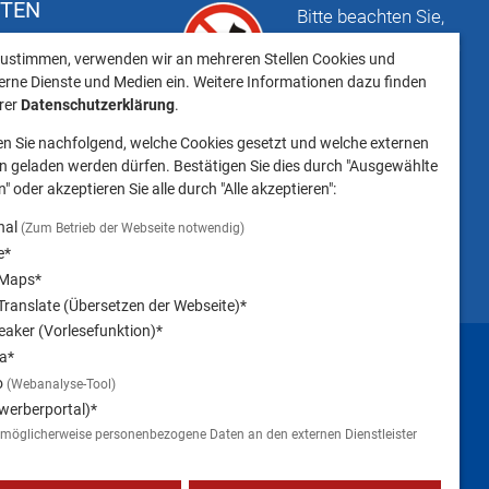
FTEN
Bitte beachten Sie,
t
dass das Mitbringen
ustimmen, verwenden wir an mehreren Stellen Cookies und
keiten
von Tieren ins
erne Dienste und Medien ein. Weitere Informationen dazu finden
Landratsamt
erer
Datenschutzerklärung
.
Landsberg am Lech NICHT
en Sie nachfolgend, welche Cookies gesetzt und welche externen
gestattet ist.
 geladen werden dürfen. Bestätigen Sie dies durch "Ausgewählte
" oder akzeptieren Sie alle durch "Alle akzeptieren":
nal
(Zum Betrieb der Webseite notwendig)
e*
 Maps*
ranslate (Übersetzen der Webseite)*
aker (Vorlesefunktion)*
Impressum
a*
o
(Webanalyse-Tool)
werberportal)*
 möglicherweise personenbezogene Daten an den externen Dienstleister