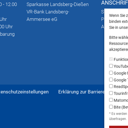
ANSCHRI
0 - 12.00
Sparkasse Landsberg-Dießen
VR-Bank Landsberg-
Stadtplan mi
Wenn Sie z
 Uhr
Ammersee eG
Parkmöglich
binden ext
00 Uhr
Anschriften
Sie in uns
nbarung
Bitte wähl
Ressourcen
akzeptieren
Funktio
YouTub
Google
Google T
ReadSpe
tenschutzeinstellungen
Erklärung zur Barrierefreiheit
Tourinfr
Matom
Bite (Be
* Es werden
übertragen.