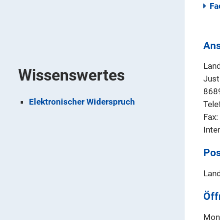
Fa
Ans
Land
Wissenswertes
Just
868
Elektronischer Widerspruch
Tele
Fax
Inte
Pos
Land
Öff
Mont