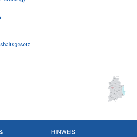
n
shaltsgesetz
&
HINWEIS