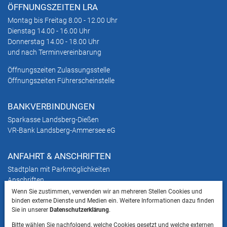
ÖFFNUNGSZEITEN LRA
Montag bis Freitag 8.00 - 12.00 Uhr
Dienstag 14.00 - 16.00 Uhr
Donnerstag 14.00 - 18.00 Uhr
und nach Terminvereinbarung
Öffnungszeiten Zulassungsstelle
Öffnungszeiten Führerscheinstelle
BANKVERBINDUNGEN
Sparkasse Landsberg-Dießen
VR-Bank Landsberg-Ammersee eG
ANFAHRT & ANSCHRIFTEN
Stadtplan mit Parkmöglichkeiten
Anschriften
Wenn Sie zustimmen, verwenden wir an mehreren Stellen Cookies und
binden externe Dienste und Medien ein. Weitere Informationen dazu finden
HINWEIS
Sie in unserer
Datenschutzerklärung
.
Bitte beachten Sie, dass das Mitbringen von Tieren
Bitte wählen Sie nachfolgend, welche Cookies gesetzt und welche externen