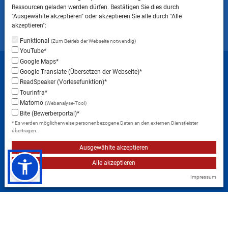
ins Landratsamt Landsberg am Lech NICHT
Ressourcen geladen werden dürfen. Bestätigen Sie dies durch
gestattet ist.
"Ausgewählte akzeptieren" oder akzeptieren Sie alle durch "Alle
akzeptieren":
Funktional
(Zum Betrieb der Webseite notwendig)
YouTube*
Startseite
Sitemap
Datenschutzerklärung
Google Maps*
Google Translate (Übersetzen der Webseite)*
Datenschutzeinstellungen
ReadSpeaker (Vorlesefunktion)*
Erklärung zur Barrierefreiheit
Impressum
Tourinfra*
Matomo
(Webanalyse-Tool)
Instagram
Facebook
RSS-Feed
Bite (Bewerberportal)*
* Es werden möglicherweise personenbezogene Daten an den externen Dienstleister
übertragen.
Ausgewählte akzeptieren
Alle akzeptieren
Impressum