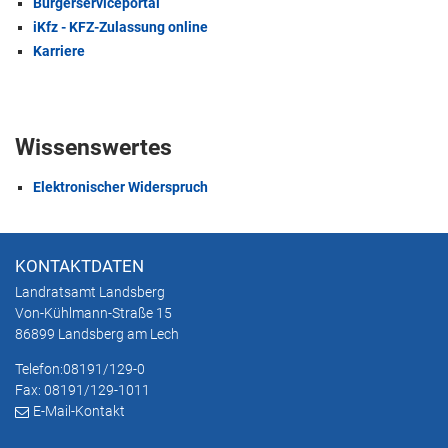
Bürgerserviceportal
iKfz - KFZ-Zulassung online
Karriere
Wissenswertes
Elektronischer Widerspruch
KONTAKTDATEN
Landratsamt Landsberg
Von-Kühlmann-Straße 15
86899 Landsberg am Lech
Telefon:
08191/129-0
Fax: 08191/129-1011
E-Mail-Kontakt