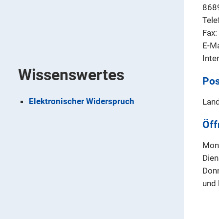
868
Tele
Fax
E-Ma
Inte
Wissenswertes
Pos
Elektronischer Widerspruch
Land
Öff
Mont
Dien
Donn
und 