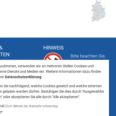
&
HINWEIS
FTEN
Bitte beachten Sie,
t
dass das Mitbringen
ustimmen, verwenden wir an mehreren Stellen Cookies und
keiten
von Tieren ins
erne Dienste und Medien ein. Weitere Informationen dazu finden
Landratsamt
erer
Datenschutzerklärung
.
Landsberg am Lech NICHT
en Sie nachfolgend, welche Cookies gesetzt und welche externen
gestattet ist.
 geladen werden dürfen. Bestätigen Sie dies durch "Ausgewählte
" oder akzeptieren Sie alle durch "Alle akzeptieren":
nal
(Zum Betrieb der Webseite notwendig)
e*