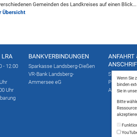
verschiedenen Gemeinden des Landkreises auf einen Blick...
r Übersicht
 LRA
BANKVERBINDUNGEN
ANFAHRT 
ANSCHRI
0 - 12.00
Sparkasse Landsberg-Dießen
VR-Bank Landsberg-
Stadtplan mi
Wenn Sie z
 Uhr
Ammersee eG
Parkmöglich
binden ext
00 Uhr
Anschriften
Sie in uns
nbarung
Bitte wähl
Ressourcen
akzeptieren
Funktio
YouTub