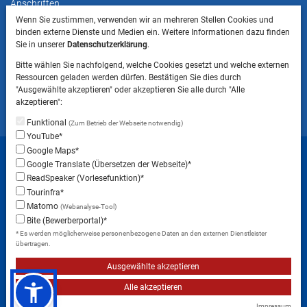
Anschriften
Wenn Sie zustimmen, verwenden wir an mehreren Stellen Cookies und
binden externe Dienste und Medien ein. Weitere Informationen dazu finden
HINWEIS
Sie in unserer
Datenschutzerklärung
.
Bitte beachten Sie, dass das Mitbringen von Tieren
Bitte wählen Sie nachfolgend, welche Cookies gesetzt und welche externen
ins Landratsamt Landsberg am Lech NICHT
Ressourcen geladen werden dürfen. Bestätigen Sie dies durch
gestattet ist.
"Ausgewählte akzeptieren" oder akzeptieren Sie alle durch "Alle
akzeptieren":
Funktional
(Zum Betrieb der Webseite notwendig)
YouTube*
Startseite
Sitemap
Datenschutzerklärung
Google Maps*
Google Translate (Übersetzen der Webseite)*
Datenschutzeinstellungen
ReadSpeaker (Vorlesefunktion)*
Erklärung zur Barrierefreiheit
Impressum
Tourinfra*
Matomo
(Webanalyse-Tool)
Instagram
Facebook
RSS-Feed
Bite (Bewerberportal)*
* Es werden möglicherweise personenbezogene Daten an den externen Dienstleister
übertragen.
Ausgewählte akzeptieren
Alle akzeptieren
Impressum